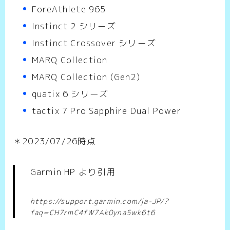
ForeAthlete 965
Instinct 2 シリーズ
Instinct Crossover シリーズ
MARQ Collection
MARQ Collection (Gen2)
quatix 6 シリーズ
tactix 7 Pro Sapphire Dual Power
＊2023/07/26時点
Garmin HP より引用
https://support.garmin.com/ja-JP/?
faq=CH7rmC4fW7Ak0yna5wk6t6