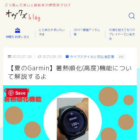
ぶっ飛んだ笑いと自転車の庶民派ブログ
とりあえず笑いたい
ZWIFT最強アイテム
50歳を超えてもTOP
方は
集
プレイヤーでいる方
仲間をお探しなら
法
2023.07.26
2025.06.30
ライフスタイルと初心者記事
PR
【夏のGarmin】暑熱順化(高度)機能につい
て解説するよ
Save