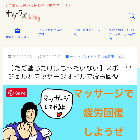
ぶっ飛んだ笑いと自転車の庶民派ブログ
とりあえず笑いたい
ZWIFT最強アイテム
50歳を超えてもTOP
方は
集
プレイヤーでいる方
仲間をお探しなら
法
2021.12.28
2021.12.31
ライフスタイルと初心者記事
PR
【ただ塗るだけはもったいない】スポーツ
ジェルとマッサージオイルで疲労回復
Save