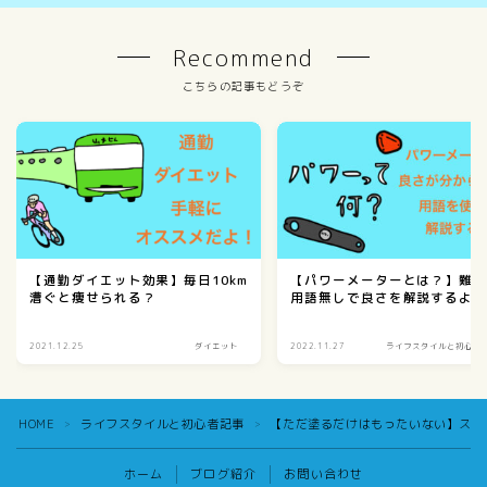
Recommend
こちらの記事もどうぞ
【通勤ダイエット効果】毎日10km
【パワーメーターとは？】難
漕ぐと痩せられる？
用語無しで良さを解説するよ
2021.12.25
ダイエット
2022.11.27
ライフスタイルと初心者
HOME
ライフスタイルと初心者記事
【ただ塗るだけはもったいない】スポ
＞
＞
ホーム
ブログ紹介
お問い合わせ