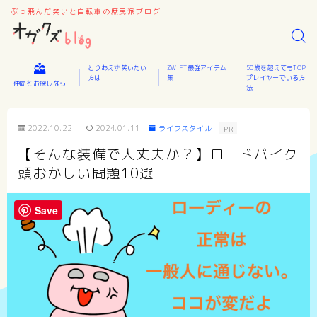
ぶっ飛んだ笑いと自転車の庶民派ブログ
とりあえず笑いたい
ZWIFT最強アイテム
50歳を超えてもTOP
方は
集
プレイヤーでいる方
仲間をお探しなら
法
2022.10.22
2024.01.11
ライフスタイル
PR
【そんな装備で大丈夫か？】ロードバイク
頭おかしい問題10選
Save