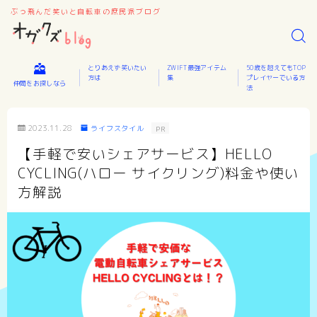
ぶっ飛んだ笑いと自転車の庶民派ブログ
とりあえず笑いたい
ZWIFT最強アイテム
50歳を超えてもTOP
方は
集
プレイヤーでいる方
仲間をお探しなら
法
2023.11.28
ライフスタイル
PR
【手軽で安いシェアサービス】HELLO
CYCLING(ハロー サイクリング)料金や使い
方解説