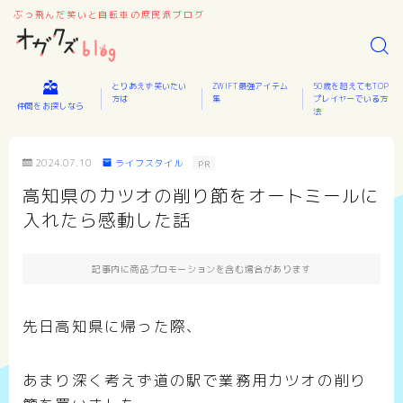
ぶっ飛んだ笑いと自転車の庶民派ブログ
とりあえず笑いたい
ZWIFT最強アイテム
50歳を超えてもTOP
方は
集
プレイヤーでいる方
仲間をお探しなら
法
2024.07.10
ライフスタイル
PR
高知県のカツオの削り節をオートミールに
入れたら感動した話
記事内に商品プロモーションを含む場合があります
先日高知県に帰った際、
あまり深く考えず道の駅で業務用カツオの削り