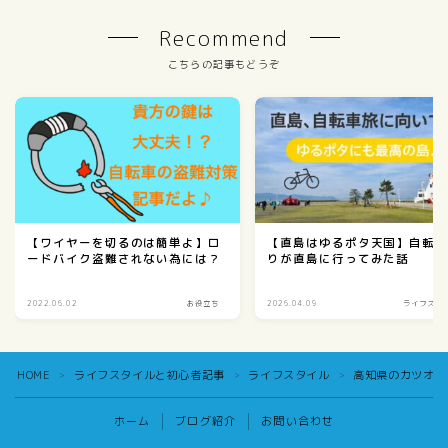
Recommend
こちらの記事もどうぞ
【ワイヤーを切るのは簡単よ】ロ
【直島はゆるポタ天国】自転
ードバイク盗難されない為には？
りが直島に行ってみた話
2022.06.02
お役立ち
2026.04.09
ライフスタ
HOME
ライフスタイルと初心者記事
ライフスタイル
高知県のカツオの
＞
＞
＞
ホーム
ブログ紹介
お問い合わせ