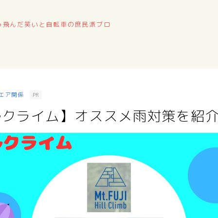
っ飛んだ笑いと自転車の庶民派ブロ
エア関係
PR
ルクライム】オススメ雨対策を紹