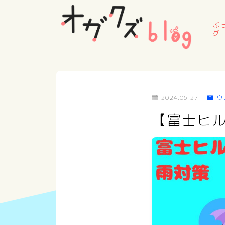
ぶ
グ
2024.05.27
ウ
【富士ヒ