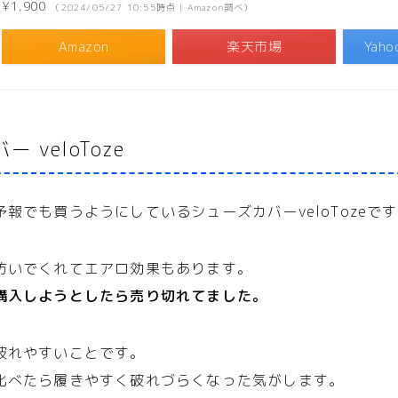
¥1,900
（2024/05/27 10:55時点 | Amazon調べ）
Amazon
楽天市場
Yah
 veloToze
報でも買うようにしているシューズカバーveloTozeで
防いでくれてエアロ効果もあります。
購入しようとしたら売り切れてました。
破れやすいことです。
比べたら履きやすく破れづらくなった気がします。