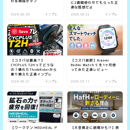
わる親指ボタン
に2週間使わせてもらった正
直な感想だよ
2026.06.30
インプレ
2026.06.22
インプレ
Save
【コスパは最高？】
【コスパ抜群】Xiaomi
CYCPLUS T2Hってどうな
Redmi Watch 5 を1ヶ月使
の？壊れたThinkRiderから
ってみた正直レビュー
乗り換えた正直インプレ
2026.06.01
インプレ
2026.05.11
インプレ
【ワークマン MEDiHEAL ド
【大会貧乏に朗報かも⁉】旅