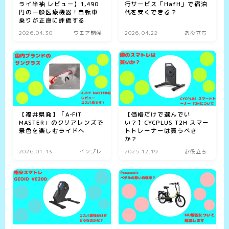
ライ半袖 レビュー】1,490
行サービス「HafH」で宿泊
円の一般医療機器！自転車
代を安くできる？
乗りが正直に評価する
2026.04.30
ウエア関係
2026.04.22
お役立ち
【福井県発】「A-FIT
【価格だけで選んでい
MASTER」のクリアレンズで
い？】CYCPLUS T2H スマー
景色を楽しむライドへ
トトレーナーは買うべき
か？
2026.01.13
インプレ
2025.12.19
お役立ち