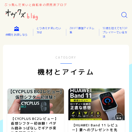
ぶっ飛んだ笑いと自転車の庶民派ブログ
とりあえず笑いたい
ZWIFT最強アイテム
50歳を超えてもTOP
方は
集
プレイヤーでいる方
仲間をお探しなら
法
CATEGORY
機材とアイテム
【CYCPLUS BC2レビュー】
仮想シフター初体験！ペダ
【HUAWEI Band 11 レビュ
ル踏みっぱなしでギアが変
ー】妻へのプレゼントを先