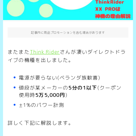
記事内に商品プロモーションを含む場合があります
またまた
Think Rider
さんが凄いダイレクトドラ
イブの機種を出しました。
電源が要らない(ベランダ族歓喜)
値段が某メーカーの
5分の1以下
(クーポン
使用時
5万5,000円
)
±1%のパワー計測
詳しく下記に解説します。