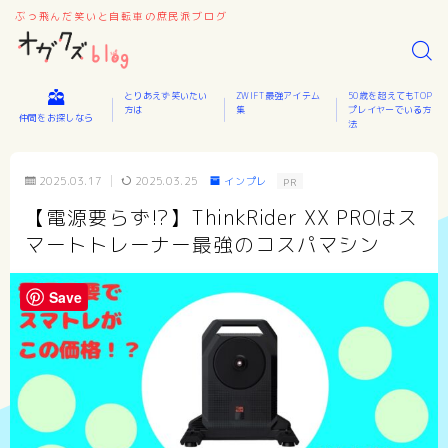
ぶっ飛んだ笑いと自転車の庶民派ブログ
とりあえず笑いたい
ZWIFT最強アイテム
50歳を超えてもTOP
方は
集
プレイヤーでいる方
仲間をお探しなら
法
2025.03.17
2025.03.25
インプレ
PR
【電源要らず⁉】ThinkRider XX PROはス
マートトレーナー最強のコスパマシン
Save