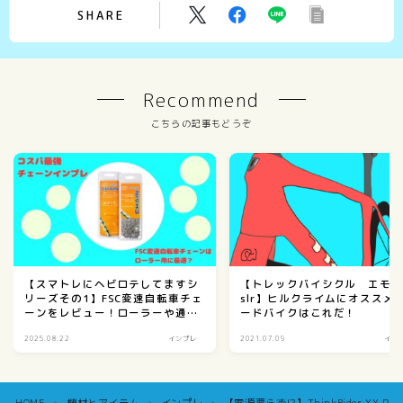
SHARE
Recommend
こちらの記事もどうぞ
【スマトレにヘビロテしてますシ
【トレックバイシクル エモ
リーズその1】FSC変速自転車チェ
slr】ヒルクライムにオススメ
ーンをレビュー！ローラーや通勤
ードバイクはこれだ！
用に最適？
2025.08.22
インプレ
2021.07.09
イン