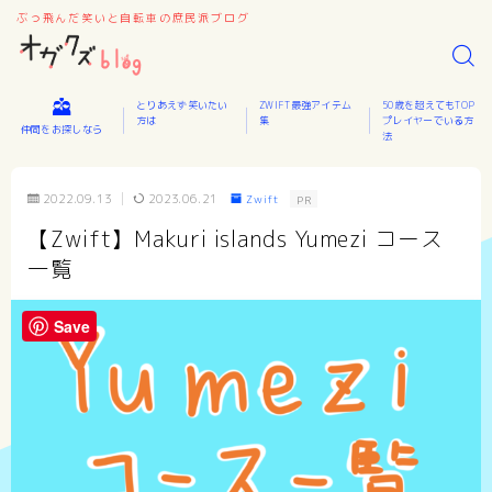
ぶっ飛んだ笑いと自転車の庶民派ブログ
とりあえず笑いたい
ZWIFT最強アイテム
50歳を超えてもTOP
方は
集
プレイヤーでいる方
仲間をお探しなら
法
2022.09.13
2023.06.21
Zwift
PR
【Zwift】Makuri islands Yumezi コース
一覧
Save