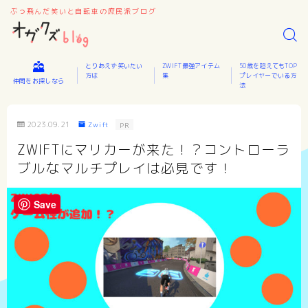
ぶっ飛んだ笑いと自転車の庶民派ブログ
とりあえず笑いたい
ZWIFT最強アイテム
50歳を超えてもTOP
方は
集
プレイヤーでいる方
仲間をお探しなら
法
2023.09.21
Zwift
PR
ZWIFTにマリカーが来た！？コントローラ
ブルなマルチプレイは必見です！
Save