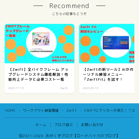
Recommend
こちらの記事もどうぞ
【Zwift】全バイクフレーム アッ
【Zwiftの新ツール】AIが作る
プグレードシステム徹底解説！性
ーソナル練習メニュー
能向上データと必要コスト一覧
「ZwiftFit」を試す！
2025.11.13
Zwift
2025.06.13
Zw
HOME
ワークアウト練習関連
Zwift
ZWIFTにマリカーが来た！？コ
＞
＞
＞
ホーム
ブログ紹介
お問い合わせ
2021–2026 おがくずブログ【ロードバイクのブログ】