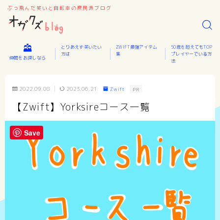
ぶっ飛んだ笑いと自転車の庶民派ブログ
とりあえず笑いたい
ZWIFT最強アイテム
50歳を超えてもTOP
方は
集
プレイヤーでいる方
仲間をお探しなら
法
2022.09.08
2023.06.21
Zwift
PR
【Zwift】Yorksireコース一覧
Save