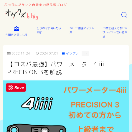
ぶっ飛んだ笑いと自転車の庶民派ブログ
とりあえず笑いたい
ZWIFT最強アイテム
50歳を超えてもTOP
方は
集
プレイヤーでいる方
仲間をお探しなら
法
2022.11.24
2024.07.01
インプレ
PR
【コスパ最強】パワーメーター4iiii
PRECISION 3を解説
Save