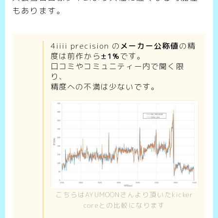
もあります。
4iiii precision の
メーカー公称値
の精
度は前作から
±1%
です。
口コミやコミュニティー内で聞く限
り、
精度への不満は少ないです。
こちらはAYUMOONさんより頂いたkicker
coreとの比較になります