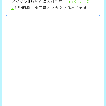
アマゾン
3万台
で購入可能な
ThinkRider X2-
2
も説明欄に使用可という文字があります。