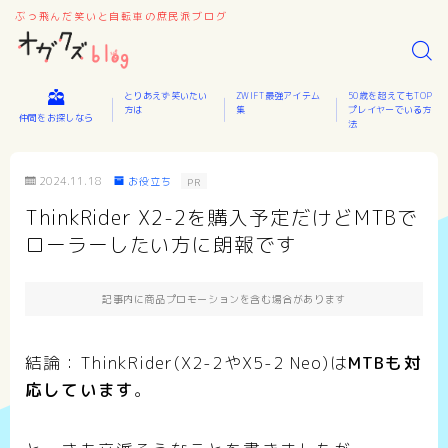
ぶっ飛んだ笑いと自転車の庶民派ブログ
とりあえず笑いたい
ZWIFT最強アイテム
50歳を超えてもTOP
方は
集
プレイヤーでいる方
仲間をお探しなら
法
2024.11.18
お役立ち
PR
ThinkRider X2-2を購入予定だけどMTBで
ローラーしたい方に朗報です
記事内に商品プロモーションを含む場合があります
結論：ThinkRider(X2-2やX5-2 Neo)は
MTBも対
応しています
。