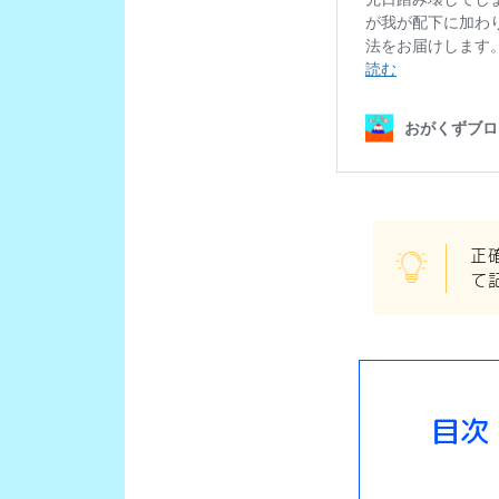
正
て
目次