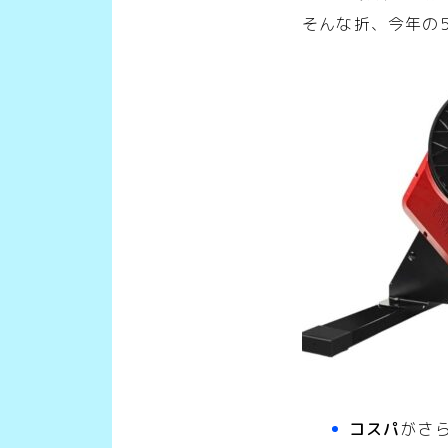
そんな折、今年の
コスパ
がさ