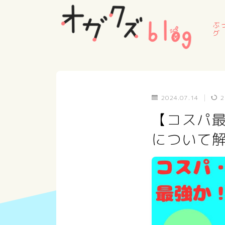
ぶ
グ
2024.07.14
2
【コスパ最高
について