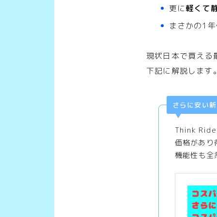
更に
軽くて
まさかの1年
現状日本で買える
下記に解説します
さらに安い新
Think R
価格があり
機能性も全