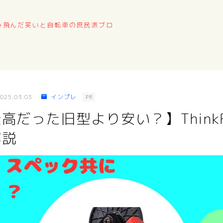
っ飛んだ笑いと自転車の庶民派ブロ
025.03.03
インプレ
PR
だった旧型より安い？】ThinkRid
解説