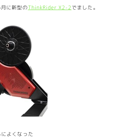
5月に新型の
ThinkRider X2-2
でました。
らによくなった