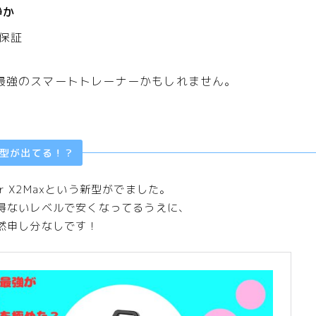
静か
保証
最強のスマートトレーナーかもしれません。
。
型が出てる！？
ider X2Maxという新型がでました。
得ないレベルで安くなってるうえに、
然申し分なしです！