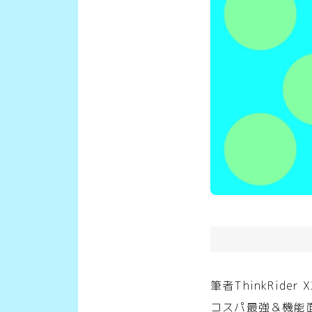
筆者ThinkRide
コスパ最強＆機能