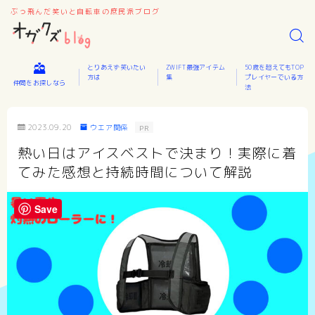
ぶっ飛んだ笑いと自転車の庶民派ブログ
とりあえず笑いたい
ZWIFT最強アイテム
50歳を超えてもTOP
方は
集
プレイヤーでいる方
仲間をお探しなら
法
2023.09.20
ウエア関係
PR
熱い日はアイスベストで決まり！実際に着
てみた感想と持続時間について解説
Save