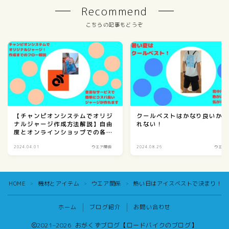
Recommend
こちらの記事もどうぞ
【チャンピオンシステムでオリジ
クールベストはかなり良いか
ナルジャージ作成方法解説】自由
れない！
度とオンラインショップでの各自
配送は神サービス！
2024.04.01
ウエア関係
2024.08.26
ウエア
HOME
機材とアイテム
ウエア関係
熱い日はアイスベストで決まり！実
＞
＞
＞
ホーム
ブログ紹介
お問い合わせ
2021–2026 おがくずブログ【ロードバイクのブログ】