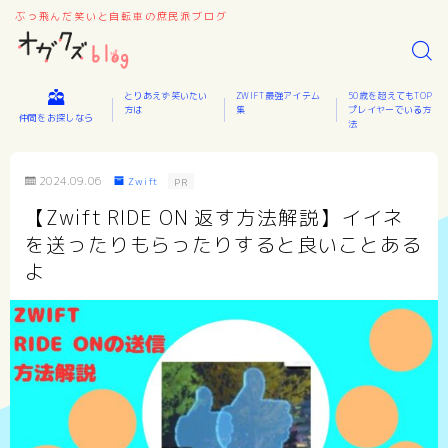
ぶっ飛んだ笑いと自転車の庶民派ブログ
とりあえず笑いたい
ZWIFT最強アイテム
50歳を超えてもTOP
方は
集
プレイヤーでいる方
仲間をお探しなら
法
2024.09.06
Zwift
PR
【Zwift RIDE ON 返す方法解説】イイネ
を送ったりもらったりすると良いことある
よ