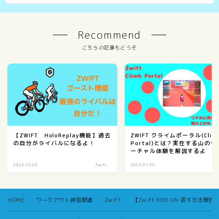
Recommend
こちらの記事もどうぞ
【ZWIFT HoloReplay機能】過去
ZWIFT クライムポータル(Clim
の自分がライバルになるよ！
Portal)とは？実在する山のヴ
ーチャル体験を解説するよ
2022.10.09
Zwift
2023.07.05
Zw
HOME
ワークアウト練習関連
Zwift
【Zwift RIDE ON 返す
＞
＞
＞