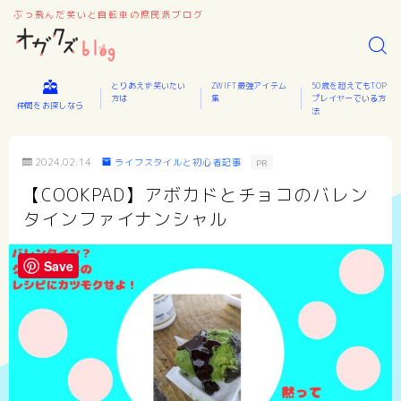
ぶっ飛んだ笑いと自転車の庶民派ブログ
とりあえず笑いたい
ZWIFT最強アイテム
50歳を超えてもTOP
方は
集
プレイヤーでいる方
仲間をお探しなら
法
2024.02.14
ライフスタイルと初心者記事
PR
【COOKPAD】アボカドとチョコのバレン
タインファイナンシャル
Save