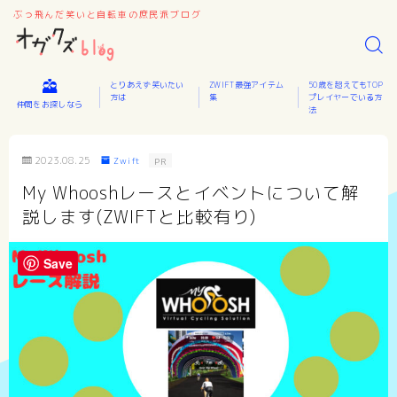
ぶっ飛んだ笑いと自転車の庶民派ブログ
とりあえず笑いたい
ZWIFT最強アイテム
50歳を超えてもTOP
方は
集
プレイヤーでいる方
仲間をお探しなら
法
2023.08.25
Zwift
PR
My Whooshレースとイベントについて解
説します(ZWIFTと比較有り)
Save