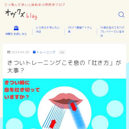
ぶっ飛んだ笑いと自転車の庶民派ブログ
とりあえず笑いたい
ZWIFT最強アイテム
50歳を超えてもTOP
方は
集
プレイヤーでいる方
仲間をお探しなら
法
2024.04.08
トレーニング
PR
きついトレーニングこそ息の「吐き方」が
大事？