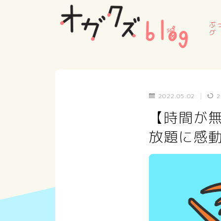
ぶ
グ
2022.05.02
2
【時間が無い
放題に感