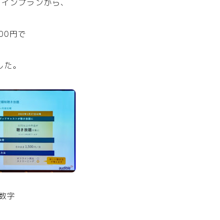
コインプランから、
00円で
した。
数字