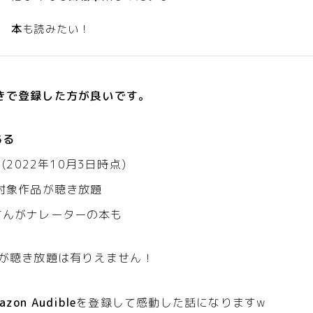
本
も読みたい！
きで登録した方が良いです。
ある
円
(2022年10月3日時点)
対象作品が聴き放題
さんがナレーターの本も
が聴き放題は有りえません！
azon Audible
を登録して感動した話になりますw