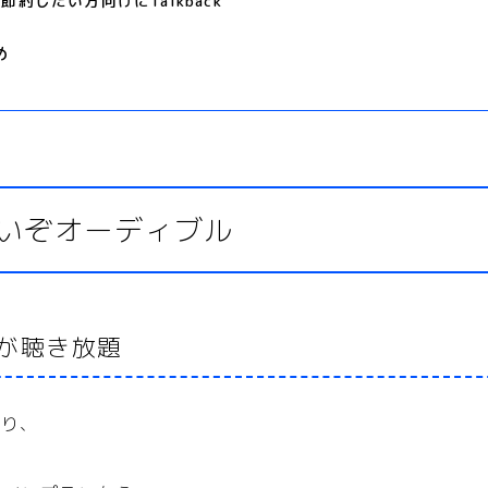
節約したい方向けにTalkback
め
いぞオーディブル
くが聴き放題
日より、