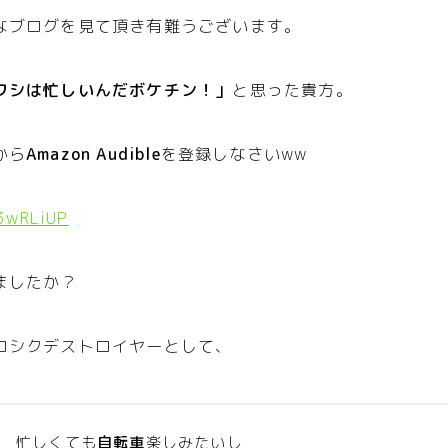
なブログを見て頂き有難うございます。
ワシは忙しいんだボケチン！」
と思った貴方。
から
Amazon Audible
を登録しなさいww
/3wRLiUP
ましたか？
ロシクデストロイヤーとして、
忙しくても
自転車
楽しみたいし