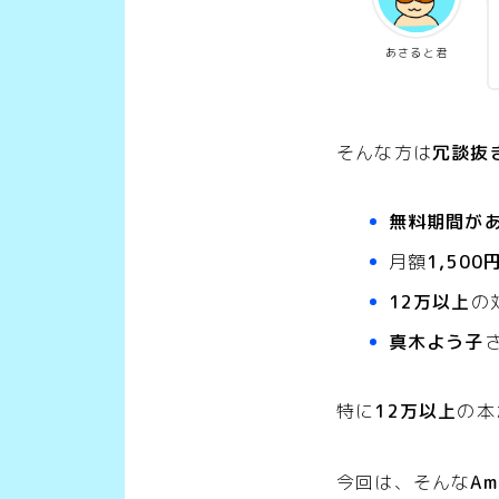
あさると君
そんな方は
冗談抜
無料期間が
月額
1,500
12万以上
の
真木よう子
特に
12万以上
の本
今回は、そんな
Am