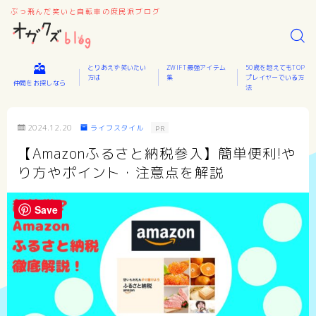
ぶっ飛んだ笑いと自転車の庶民派ブログ
とりあえず笑いたい
ZWIFT最強アイテム
50歳を超えてもTOP
方は
集
プレイヤーでいる方
仲間をお探しなら
法
2024.12.20
ライフスタイル
PR
【Amazonふるさと納税参入】簡単便利!や
り方やポイント・注意点を解説
Save