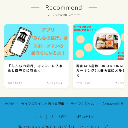
Recommend
こちらの記事もどうぞ
「みんなの銀行」はスマホに入れ
岡山Ario倉敷BURGER KING(
ると御守りになるよ
ガーキング)は最★高にメルシ
で
2022.10.12
ライフスタイル
2024.12.09
ライフスタ
HOME
ライフスタイルと初心者記事
ライフスタイル
【Amazonふ
＞
＞
＞
ホーム
ブログ紹介
お問い合わせ
2021–2026 おがくずブログ【ロードバイクのブログ】