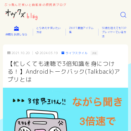
ぶっ飛んだ笑いと自転車の庶民派ブログ
とりあえず笑いたい
ZWIFT最強アイテム
50歳を超えてもTOP
方は
集
プレイヤーでいる方
仲間をお探しなら
法
2021.10.20
2024.03.19
ライフスタイル
PR
【忙しくても速聴で3倍知識を身につけ
る！】Androidトークバック(Talkback)ア
プリとは