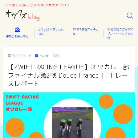
ぶっ飛んだ笑いと自転車の庶民派ブログ
とりあえず笑いたい
ZWIFT最強アイテム
50歳を超えてもTOP
方は
集
プレイヤーでいる方
仲間をお探しなら
法
2025.04.16
Zwift
PR
【ZWIFT RACING LEAGUE】オツカレー部
ファイナル第2戦 Douce France TTT レー
スレポート