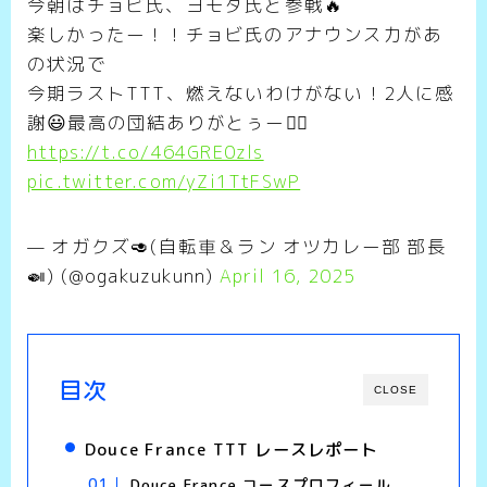
今朝はチョビ氏、ヨモダ氏と参戦🔥
楽しかったー！！チョビ氏のアナウンス力があ
の状況で
今期ラストTTT、燃えないわけがない！2人に感
謝😃最高の団結ありがとぅー❤️‍🔥
https://t.co/464GRE0zls
pic.twitter.com/yZi1TtFSwP
— オガクズ🥑(自転車＆ラン オツカレー部 部長
🍛) (@ogakuzukunn)
April 16, 2025
目次
CLOSE
Douce France TTT レースレポート
Douce France コースプロフィール