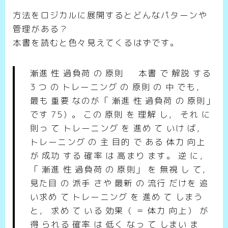
方法をロジカルに展開するとどんなパターンや
管理がある？
本書を読むと色々見えてくるはずです。
漸進 性 過負荷 の 原則 本書 で 解説 する
3 つ の トレーニング の 原則 の 中 でも，
最も 重要 なのが「 漸進 性 過負荷 の 原則」
です 75）。 この 原則 を 理解 し， それ に
則っ て トレーニング を 進め て いけ ば，
トレーニング の 主 目的 で ある 体力 向上
が 成功 する 確率 は 高まり ます。 逆 に，
「 漸進 性 過負荷 の 原則」 を 無視 し て，
見た目 の 派手 さや 最新 の 流行 だけを 追
い求め て トレーニング を 進め て しまう
と， 求め て いる 効果（ ＝ 体力 向上） が
得 られる 確率 は 低く なっ て しまい ま