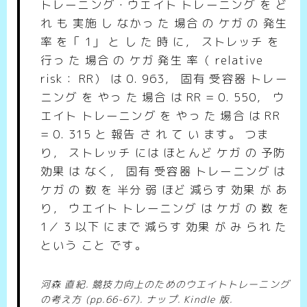
トレーニング・ウエイト トレーニング を ど
れ も 実施 し なかっ た 場合 の ケガ の 発生
率 を「 1」 と し た 時 に， ストレッチ を
行っ た 場合 の ケガ 発生 率（ relative
risk： RR） は 0. 963， 固有 受容器 トレー
ニング を やっ た 場合 は RR = 0. 550， ウ
エイト トレーニング を やっ た 場合 は RR
= 0. 315 と 報告 さ れ て い ます。 つま
り， ストレッチ には ほとんど ケガ の 予防
効果 は なく， 固有 受容器 トレーニング は
ケガ の 数 を 半分 弱 ほど 減らす 効果 が あ
り， ウエイト トレーニング は ケガ の 数 を
1／ 3 以下 にまで 減らす 効果 が み られ た
という こと です。
河森 直紀. 競技力向上のためのウエイトトレーニング
の考え方 (pp.66-67). ナップ. Kindle 版.