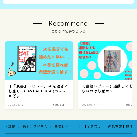
Recommend
こちらの記事もどうぞ
【「良書」レビュー】50を過ぎて
【書籍レビュー】運動しても
も速く！(FAST AFTER50)のスス
ないのはなぜか？
メだよ
2022.04.12
書籍レビュー
2024.06.07
書籍レビ
HOME
機材とアイテム
書籍レビュー
【全アスリートの処方箋】競技力
＞
＞
＞