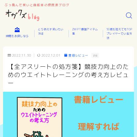
ぶっ飛んだ笑いと自転車の庶民派ブログ
とりあえず笑いたい
ZWIFT最強アイテム
50歳を超えてもTOP
方は
集
プレイヤーでいる方
仲間をお探しなら
法
2022.11.30
2022.12.01
書籍レビュー
PR
【全アスリートの処方箋】競技力向上のた
めのウエイトトレーニングの考え方レビュ
ー