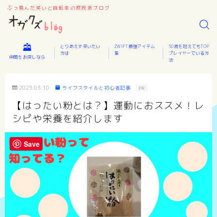
ぶっ飛んだ笑いと自転車の庶民派ブログ
とりあえず笑いたい
ZWIFT最強アイテム
50歳を超えてもTOP
方は
集
プレイヤーでいる方
仲間をお探しなら
法
2025.03.10
ライフスタイルと初心者記事
PR
【はったい粉とは？】運動におススメ！レ
シピや栄養を紹介します
Save