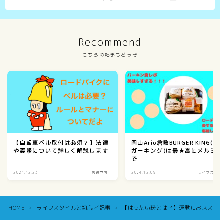
Recommend
こちらの記事もどうぞ
【自転車ベル取付は必須？】法律
岡山Ario倉敷BURGER KING(
や義務について詳しく解説します
ガーキング)は最★高にメルシ
で
2021.12.23
お役立ち
2024.12.09
ライフスタ
HOME
ライフスタイルと初心者記事
【はったい粉とは？】運動におススメ
＞
＞