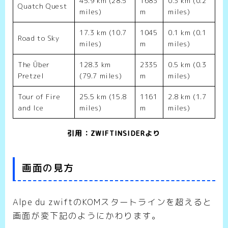
45.9 km (28.5
1683
0.3 km (0.2
Quatch Quest
miles)
m
miles)
17.3 km (10.7
1045
0.1 km (0.1
Road to Sky
miles)
m
miles)
The Über
128.3 km
2335
0.5 km (0.3
Pretzel
(79.7 miles)
m
miles)
Tour of Fire
25.5 km (15.8
1161
2.8 km (1.7
and Ice
miles)
m
miles)
引用：ZWIFTINSIDERより
画面の見方
Alpe du zwiftのKOMスタートラインを超えると
画面が変下記のようにかわります。