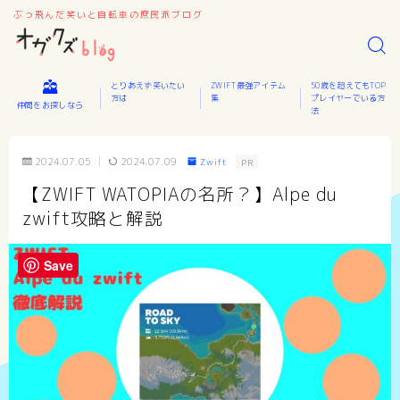
ぶっ飛んだ笑いと自転車の庶民派ブログ
とりあえず笑いたい
ZWIFT最強アイテム
50歳を超えてもTOP
方は
集
プレイヤーでいる方
仲間をお探しなら
法
2024.07.05
2024.07.09
Zwift
PR
【ZWIFT WATOPIAの名所？】Alpe du
zwift攻略と解説
Save