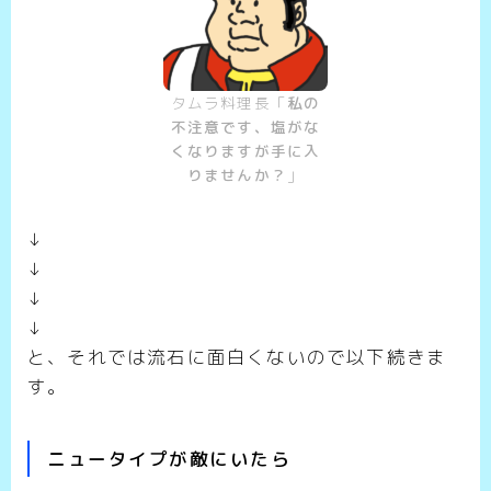
タムラ料理長「
私の
不注意です、塩がな
くなりますが手に入
りませんか？
」
↓
↓
↓
↓
と、それでは流石に面白くないので以下続きま
す。
ニュータイプが敵にいたら