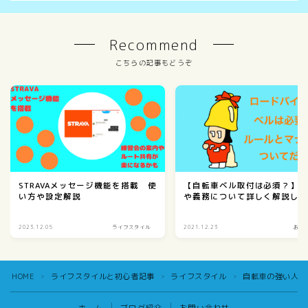
Recommend
こちらの記事もどうぞ
STRAVAメッセージ機能を搭載 使
【自転車ベル取付は必須？】
い方や設定解説
や義務について詳しく解説し
2023.12.05
ライフスタイル
2021.12.23
お役
HOME
ライフスタイルと初心者記事
ライフスタイル
自転車の強い人に
＞
＞
＞