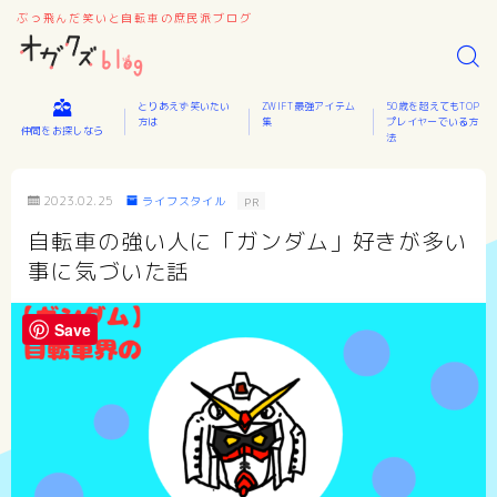
ぶっ飛んだ笑いと自転車の庶民派ブログ
とりあえず笑いたい
ZWIFT最強アイテム
50歳を超えてもTOP
方は
集
プレイヤーでいる方
仲間をお探しなら
法
2023.02.25
ライフスタイル
PR
自転車の強い人に「ガンダム」好きが多い
事に気づいた話
Save