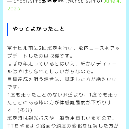
— chobissimo🐬🥑🐦🐟 (@chobissimo)
June 4,
2023
やってよかったこと
富士ヒル前に2回試走を行い、脳内コースをアッ
プデートしたのは収穫です。
ほぼ毎年走っているとはいえ、細かいディテー
ルはやはり忘れてしまいがちなので。
目標達成を狙う場合は、試走した方が絶対いい
です。
1度も走ったことのない峠道より、1度でも走っ
たことのある峠の方が体感難易度が下がりま
す！(多分)
試走時は観光バスや一般乗用車もいますので、
TTをやるより路面や斜度の変化を注視した方が