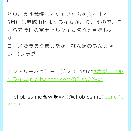
とりあえず我慢してたモノたちを食べます。
9月には赤城山ヒルクライムがありますので、こ
ちらで今回の富士ヒルタイム切りを目指しま
す。
コース変更ありましたが、なんぼのもんじゃ
い！(フラグ)
エントリーおっけー！(;ﾟ∀ﾟ)=3ﾊｧﾊｧ
#赤城山ヒル
クライム
pic.twitter.com/8EizoG2Vdr
— chobissimo🐬🥑🐦🐟 (@chobissimo)
June 1,
2023