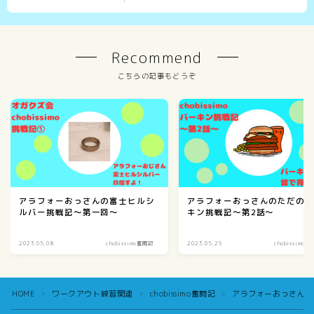
Recommend
こちらの記事もどうぞ
アラフォーおっさんの富士ヒルシ
アラフォーおっさんのただの
ルバー挑戦記～第一回～
キン挑戦記～第2話～
2023.05.08
chobissimo奮闘記
2023.05.29
chobissimo
HOME
ワークアウト練習関連
chobissimo奮闘記
アラフォーおっさんの
＞
＞
＞