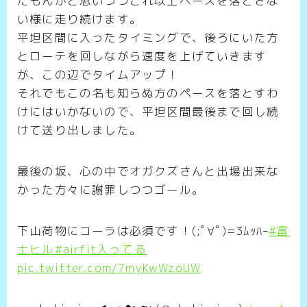
たもんかと思いつつこれ以上ペースを落とさな
い様に走り続けます。
平坦区間に入ったタイミングで、後ろにいた方
とローテを回しながら速度を上げていきます
が、この辺でタイムアップ！
それでもこの名も知らぬ方のペースを落とすわ
けにはいかないので、平坦区間最後まで回し続
けて送り出しました。
最後の坂、心の中でオガクズさんと出場出来な
かった方々に謝罪しつつゴール。
下山荷物にコーラは必須です！(;ﾟ∀ﾟ)=3ﾑｯﾊｰ
#富
士ヒル
#airfit入ってる
pic.twitter.com/7myKwWzoUW