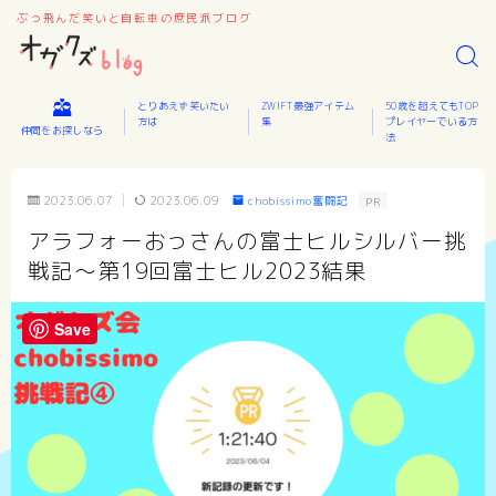
ぶっ飛んだ笑いと自転車の庶民派ブログ
とりあえず笑いたい
ZWIFT最強アイテム
50歳を超えてもTOP
方は
集
プレイヤーでいる方
仲間をお探しなら
法
2023.06.07
2023.06.09
chobissimo奮闘記
PR
アラフォーおっさんの富士ヒルシルバー挑
戦記～第19回富士ヒル2023結果
Save