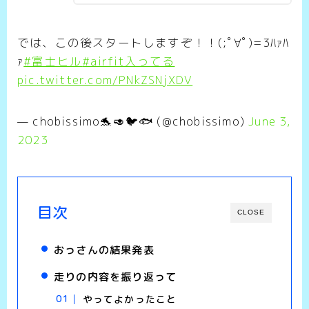
では、この後スタートしますぞ！！(;ﾟ∀ﾟ)=3ﾊｧﾊ
ｧ
#富士ヒル
#airfit入ってる
pic.twitter.com/PNkZSNjXDV
— chobissimo🐬🥑🐦🐟 (@chobissimo)
June 3,
2023
目次
CLOSE
おっさんの結果発表
走りの内容を振り返って
やってよかったこと